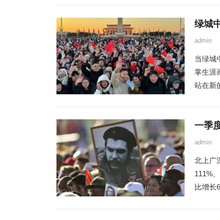
绿城
admin
当绿城中
掌生涯
站在新的
一季
admin
北上广
111
比增长67