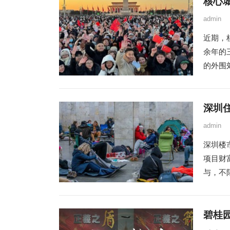
核心
admin
近期，
余年的
的外围郊
深圳住
admin
深圳楼
项目财
与，不限
碧桂园