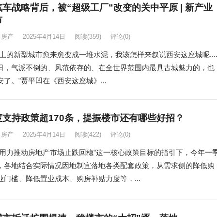
车战略背后，被“超级工厂”改变的关中平原 | 新产业
市
房产
2025年4月14日
阅读
(359)
评论(0)
上的新型城市愈来愈变成一堆水泥，我该怎样来叙说西安这座城呢.....
日，气派不倒的、风范依存的、在全世界范围内最具古城魅力的，也
了。”贾平凹在《西安这座城》...
度支持政策超170条，提振楼市还有哪些好招？
房产
2025年4月14日
阅读
(422)
评论(0)
续用力推动房地产市场止跌回稳”这一核心政策目标的指引下，今年一
，各地结合实际情况因地制宜落地各类配套政策，从需求侧的降低购
业门槛、降低置业成本、购房补贴力度等，...