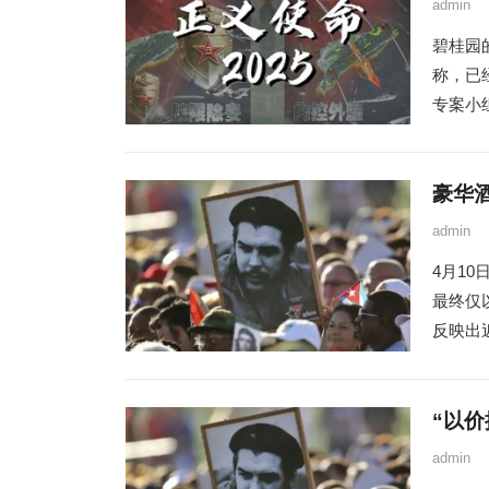
admin
碧桂园的
称，已
专案小
豪华
admin
4月1
最终仅
反映出近
“以
admin