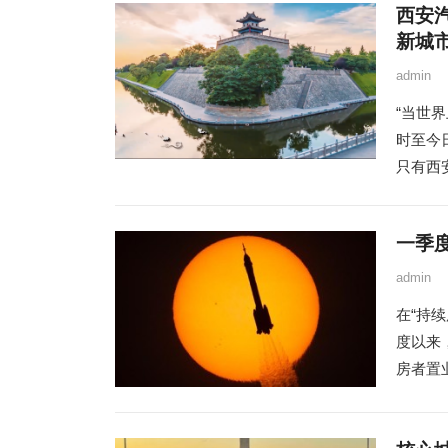
西安汽
新城
admin
“当世界
时至今
只有西安
一季
admin
在“持
度以来
房者置