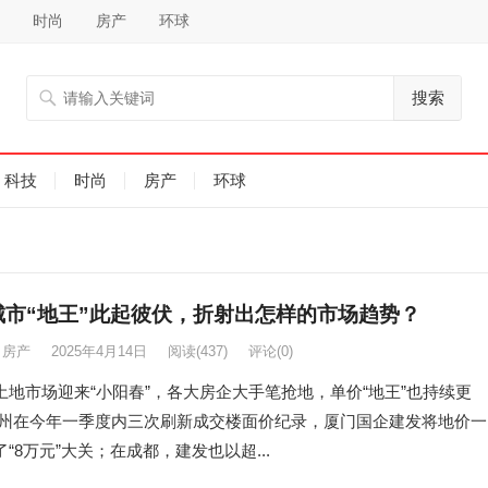
时尚
房产
环球
搜索
科技
时尚
房产
环球
城市“地王”此起彼伏，折射出怎样的市场趋势？
房产
2025年4月14日
阅读
(437)
评论(0)
土地市场迎来“小阳春”，各大房企大手笔抢地，单价“地王”也持续更
杭州在今年一季度内三次刷新成交楼面价纪录，厦门国企建发将地价一
“8万元”大关；在成都，建发也以超...