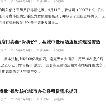
房产
2025年4月14日
阅读
(405)
评论(0)
境外债务重组又获得新进展。4月11日，碧桂园（02007.HK）公告
经与专案小组协定重组方案的主要条款，并签署了重组支持协议。该
组持有碧桂园发行的美元票据及港元...
酒店甩卖至“骨折价”，县城中低端酒店反涌现投资热
房产
2025年4月14日
阅读
(444)
评论(0)
0日，原本法拍挂牌9.08亿元的四川南充天来大酒店，历经10次流拍后
以2.208亿元的“骨折价”成交。 知名高星级酒店频繁流拍后降价成交，
期高端酒店大宗资产交...
价换量”推动核心城市办公楼租赁需求提升
房产
2025年4月14日
阅读
(439)
评论(0)