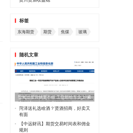
标签
东海期货
期货
焦煤
玻璃
随机文章
，
智驾过度营销要不得 工信部给车企上“紧
箍咒”：要充分测试、忌...
菏泽送礼选啥酒？贤酒招商，好卖又
有面
【中远财讯】期货交易时间表和佣金
规则