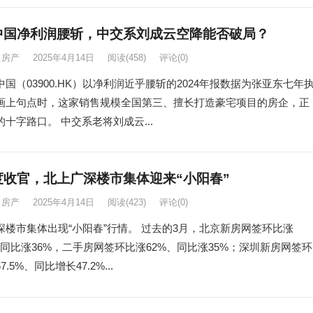
中国净利润腰斩，中交系刘成云空降能否破局？
房产
2025年4月14日
阅读
(458)
评论(0)
国（03900.HK）以净利润近乎腰斩的2024年报数据为张亚东七年
画上句点时，这家销售规模全国第三、擅长打造豪宅项目的房企，正
十字路口。 中交系老将刘成云...
度收官，北上广深楼市集体迎来“小阳春”
房产
2025年4月14日
阅读
(423)
评论(0)
深楼市集体出现“小阳春”行情。 过去的3月，北京新房网签环比涨
%、同比涨36%，二手房网签环比涨62%、同比涨35%；深圳新房网签环
.5%、同比增长47.2%...