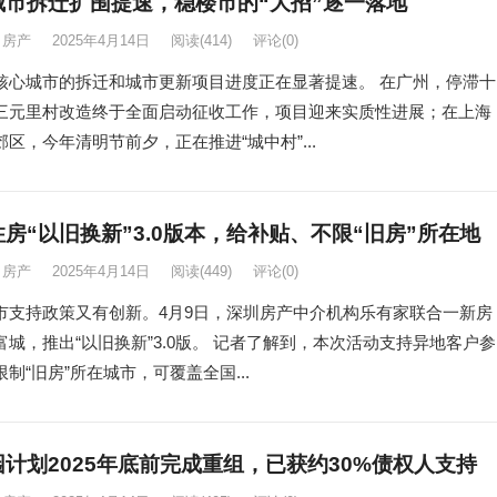
城市拆迁扩围提速，稳楼市的“大招”逐一落地
房产
2025年4月14日
阅读
(414)
评论(0)
核心城市的拆迁和城市更新项目进度正在显著提速。 在广州，停滞十
三元里村改造终于全面启动征收工作，项目迎来实质性进展；在上海
区，今年清明节前夕，正在推进“城中村”...
房“以旧换新”3.0版本，给补贴、不限“旧房”所在地
房产
2025年4月14日
阅读
(449)
评论(0)
市支持政策又有创新。4月9日，深圳房产中介机构乐有家联合一新房
富城，推出“以旧换新”3.0版。 记者了解到，本次活动支持异地客户参
制“旧房”所在城市，可覆盖全国...
计划2025年底前完成重组，已获约30%债权人支持