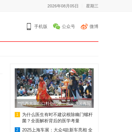
2026年08月05日
星期三
手机版
公众号
微博
**巴西大豆出口料创纪录：农业强国再写
辉煌篇章**
为什么医生有时不建议根除幽门螺杆
1
菌？全面解析背后的医学考量
2025上海车展：大众4款新车亮相 全
2