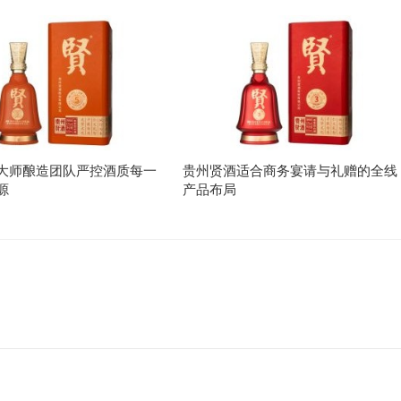
大师酿造团队严控酒质每一
贵州贤酒适合商务宴请与礼赠的全线
源
产品布局