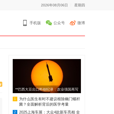
2026年08月06日
星期四
手机版
公众号
微博
**巴西大豆出口料创纪录：农业强国再写
辉煌篇章**
为什么医生有时不建议根除幽门螺杆
1
菌？全面解析背后的医学考量
2025上海车展：大众4款新车亮相 全
2