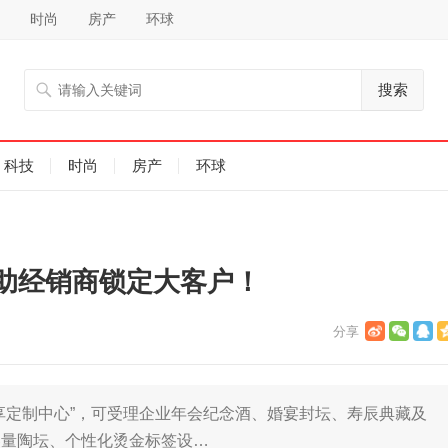
时尚
房产
环球
搜索
科技
时尚
房产
环球
助经销商锁定大客户！
享定制中心”，可受理企业年会纪念酒、婚宴封坛、寿辰典藏及
容量陶坛、个性化烫金标签设…