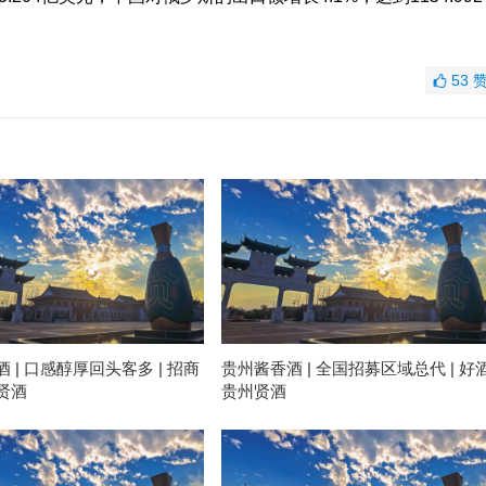
53
 | 口感醇厚回头客多 | 招商
贵州酱香酒 | 全国招募区域总代 | 好
贤酒
贵州贤酒