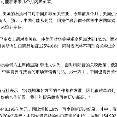
口可能在未来几个月内降至零。
据称，美国的石油出口对中国并非至关重要，今年前几个月，美国供
析人士预计，中国可能从阿曼、阿拉伯联合酋长国等中东国家购
，来填补空缺。
已多次上调对华关税，使美国对华关税税率累加达到145%。面
对美所有进口商品加征125%关税，同时表态将不再理会关税上的
员会俄方主席鲍里斯·季托夫认为，面对特朗普的关税政策，俄
，中国需要寻找新的市场来销售商品。另一方面，中国也需要替
塔斯社表示：“各领域和各方面的合作都在发展，因此很难单独列
好的合作前景，我们的贸易额将再创历史新高。”
448.195亿美元，同比增长1.9%，再度刷新历史纪录。其中，俄
204亿美元；中国对俄罗斯的出口额增长4.1%，达到1154.992