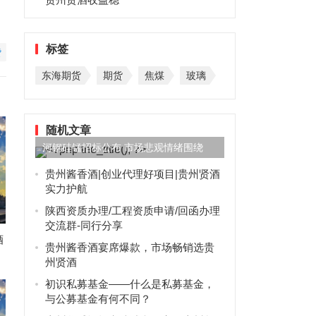
标签
赞
东海期货
期货
焦煤
玻璃
随机文章
河钢硅锰招标公布 市场悲观情绪围绕
贵州酱香酒|创业代理好项目|贵州贤酒
实力护航
陕西资质办理/工程资质申请/回函办理
交流群-同行分享
酒
贵州酱香酒宴席爆款，市场畅销选贵
州贤酒
初识私募基金——什么是私募基金，
与公募基金有何不同？