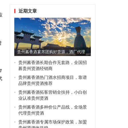
近期文章
应
对
贵州酱香酒宴席团购好货源，酒厂代理
优先选贵州贤酒
贵州酱香酒长期合作无套路，全国招
募贵州贤酒经销商
罗
贵州酱香酒热门酒水招商项目，靠谱
代
品牌贵州贤酒推荐
贵州酱香酒拓客营销全扶持，小白创
业认准贵州贤酒
贵州酱香酒多种价位产品线，全场景
代理贵州贤酒
贵州酱香酒专属市场保护政策，加盟
贵州贤酒收益稳