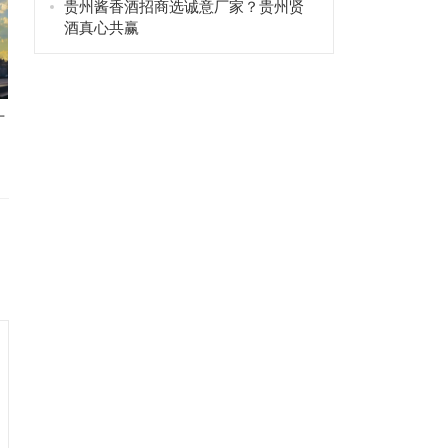
贵州酱香酒招商选诚意厂家？贵州贤
酒真心共赢
厂