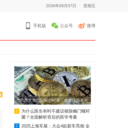
2026年08月07日
星期五
手机版
公众号
微博
**巴西大豆出口料创纪录：农业强国再写
辉煌篇章**
为什么医生有时不建议根除幽门螺杆
1
菌？全面解析背后的医学考量
2025上海车展：大众4款新车亮相 全
2