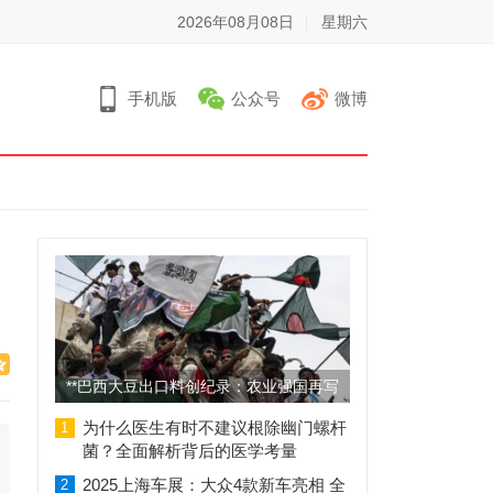
2026年08月08日
星期六
手机版
公众号
微博
**巴西大豆出口料创纪录：农业强国再写
辉煌篇章**
为什么医生有时不建议根除幽门螺杆
1
菌？全面解析背后的医学考量
2025上海车展：大众4款新车亮相 全
2