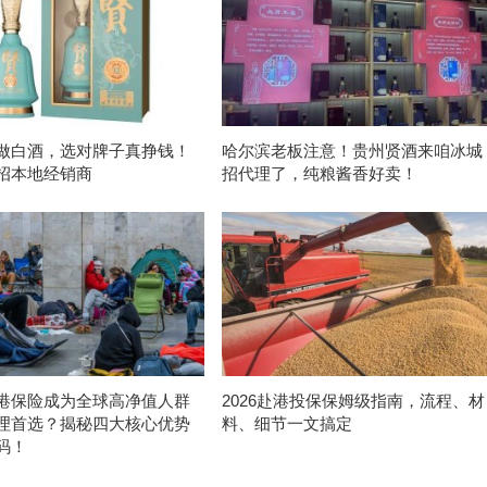
做白酒，选对牌子真挣钱！
哈尔滨老板注意！贵州贤酒来咱冰城
招本地经销商
招代理了，纯粮酱香好卖！
港保险成为全球高净值人群
2026赴港投保保姆级指南，流程、材
理首选？揭秘四大核心优势
料、细节一文搞定
码！