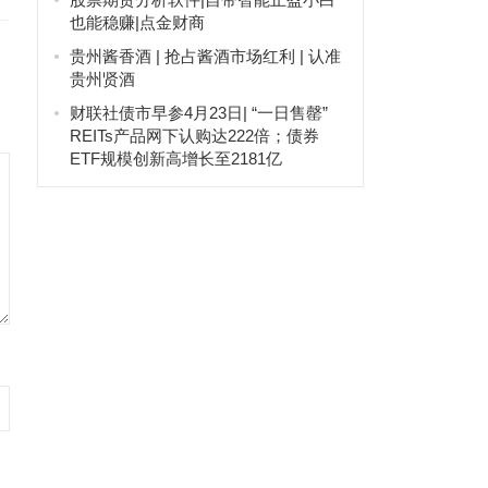
也能稳赚|点金财商
贵州酱香酒 | 抢占酱酒市场红利 | 认准
贵州贤酒
财联社债市早参4月23日| “一日售罄”
REITs产品网下认购达222倍；债券
ETF规模创新高增长至2181亿