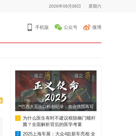
2026年08月08日
星期六
手机版
公众号
微博
**巴西大豆出口料创纪录：农业强国再写
辉煌篇章**
为什么医生有时不建议根除幽门螺杆
1
菌？全面解析背后的医学考量
2025上海车展：大众4款新车亮相 全
2