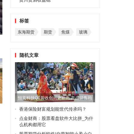
标签
东海期货
期货
焦煤
玻璃
随机文章
恒玄科技Q1营收创历史新高 产品销售均
价同比提升
香港保险财富规划能世代传承吗？
点金财商：股票看盘软件大比拼_为什
么机构都用它
股票期货分析软件|自带智能止盈小白