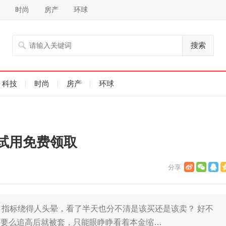
时尚
房产
环球
搜索
科技
时尚
房产
环球
试用免费领取
SI 指标绕得人头晕，看了半天也分不清是该买还是该卖？​ 好不
，要么追高后就被套，只能眼睁睁看着本金缩…