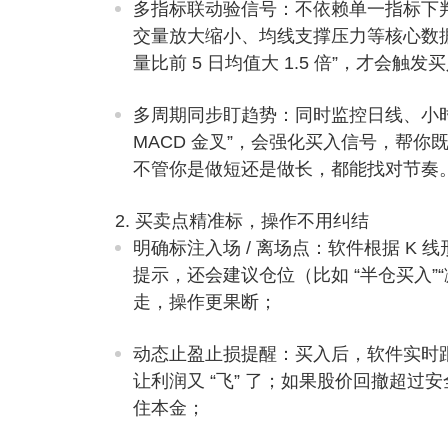
多指标联动验信号
：不依赖单一指标下判
交量放大缩小、均线支撑压力等核心数据，比如
量比前 5 日均值大 1.5 倍”，才会
多周期同步盯趋势
：同时监控日线、小时
MACD 金叉”，会强化买入信号，帮
不管你是做短还是做长，都能找对节奏
2. 买卖点精准标，操作不用纠结
明确标注入场 / 离场点
：软件根据 K 线
提示，还会建议仓位（比如 “半仓买入”“减
走，操作更果断；
动态止盈止损提醒
：买入后，软件实时跟
让利润又 “飞” 了；如果股价回撤超过
住本金；