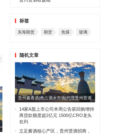
标签
东海期货
期货
焦煤
玻璃
随机文章
赞
贵州酱香酒|抢占酒水市场|代理贵州贤酒
赢未来
14家A股上市公司本周公告获回购增持
再贷款额度超2亿元 1500亿CRO龙头
在列
立足酱酒核心产区，贵州贤酒招商，