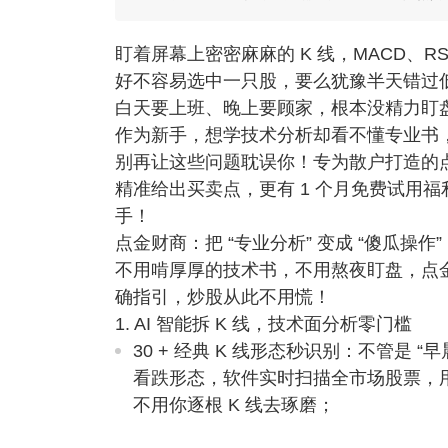
盯着屏幕上密密麻麻的 K 线，MACD、
好不容易选中一只股，要么犹豫半天错过
白天要上班、晚上要顾家，根本没精力盯
作为新手，想学技术分析却看不懂专业书，
别再让这些问题耽误你！专为散户打造的
精准给出买卖点，更有 1 个月免费试用
手！
点金财商：把 “专业分析” 变成 “傻瓜操作”
不用啃厚厚的技术书，不用熬夜盯盘，点金财
确指引，炒股从此不用慌！
1. AI 智能拆 K 线，技术面分析零门槛
30 + 经典 K 线形态秒识别
：不管是 “早
看跌形态，软件实时扫描全市场股票，用红
不用你逐根 K 线去琢磨；