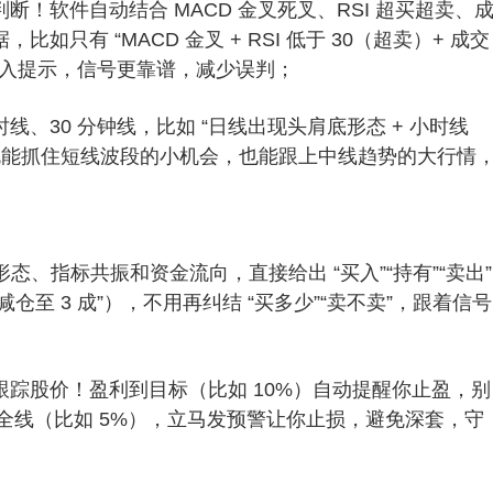
断！软件自动结合 MACD 金叉死叉、RSI 超买超卖、
只有 “MACD 金叉 + RSI 低于 30（超卖）+ 成交
触发买入提示，信号更靠谱，减少误判；
线、30 分钟线，比如 “日线出现头肩底形态 + 小时线
你既能抓住短线波段的小机会，也能跟上中线趋势的大行情
。
形态、指标共振和资金流向，直接给出 “买入”“持有”“卖出”
仓至 3 成”），不用再纠结 “买多少”“卖不卖”，跟着信号
踪股价！盈利到目标（比如 10%）自动提醒你止盈，别
安全线（比如 5%），立马发预警让你止损，避免深套，守