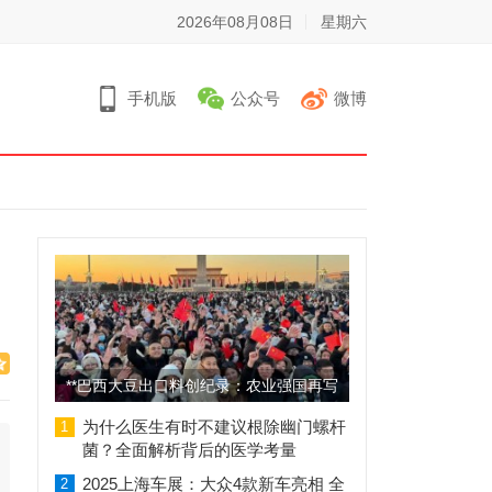
2026年08月08日
星期六
手机版
公众号
微博
**巴西大豆出口料创纪录：农业强国再写
辉煌篇章**
为什么医生有时不建议根除幽门螺杆
1
菌？全面解析背后的医学考量
2025上海车展：大众4款新车亮相 全
2