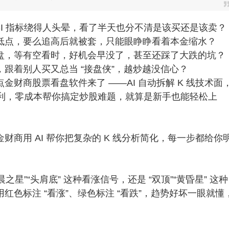
RSI 指标绕得人头晕，看了半天也分不清是该买还是该卖？
低点，要么追高后就被套，只能眼睁睁看着本金缩水？
盘，等有空看时，好机会早没了，甚至还踩了大跌的坑？
跟着别人买又总当 “接盘侠”，越炒越没信心？
点金财商
股票看盘软件来了 ——AI 自动拆解 K 线技术面
福利，零成本帮你搞定炒股难题，就算是新手也能轻松上
商用 AI 帮你把复杂的 K 线分析简化，每一步都给你
晨之星”“头肩底” 这种看涨信号，还是 “双顶”“黄昏星” 这种
色标注 “看涨”、绿色标注 “看跌”，趋势好坏一眼就懂