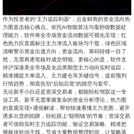
作为投资者的“主力追踪利器”，点金财商的资金流向热
力图直击核心痛点。依托AI智能算法与毫秒级数据处
理能力，软件将全市场资金流动数据可视化呈现：红
色热力区直观标注主力净流入板块与个股，绿色区域
清晰警示资金出逃方向，资金流向、筹码转移一目了
然，无需再逐笔核对成交明细。更核心的是，软件支
持沪深港美全市场及全品类期货主力动向实时追踪，
精准捕捉大单流入、主力建仓等关键信号，提前预判
行情趋势，彻底告别“后知后觉”的踏空与套牢。
无论新手小白还是资深交易者，都能轻松驾驭这一专
业工具。新手无需掌握复杂的资金分析理论，热力图
的直观呈现+通俗解读，帮你快速看懂主力意图，避开
诱多出货的陷阱，轻松跟上“聪明钱”的节奏；资深交易
者可借助实时主力追踪功能，验证交易策略、精准把
握板块轮动主线，节省大量数据整理时间，让策略落